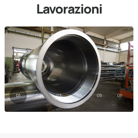
Lavorazioni
01
02
03
04
05
06