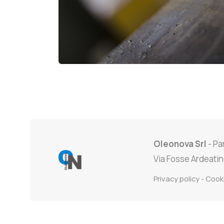
Oleonova Srl
- Pa
Via Fosse Ardeatin
Privacy policy
-
Cooki