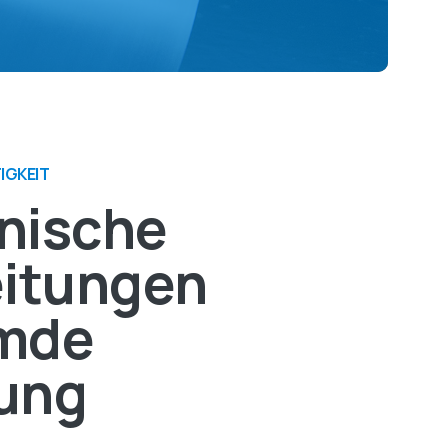
TIGKEIT
nische
itungen
emde
ung