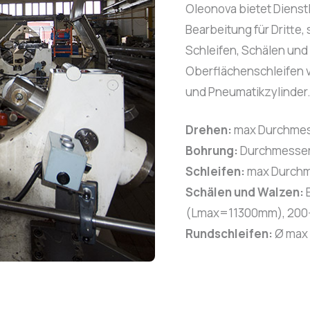
Oleonova bietet Diens
Bearbeitung für Dritte, 
Schleifen, Schälen und
Oberflächenschleifen 
und Pneumatikzylinder
Drehen:
max Durchmes
Bohrung:
Durchmesser
Schleifen:
max Durchm
Schälen und Walzen:
(Lmax=11300mm), 20
Rundschleifen:
Ø max