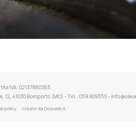
rtita IVA: 02137860363
e, 12, 41030 Bomporto (MO) - Tel.: 059 909555 - info@oleo
e policy
Creato da
Diceweb.it