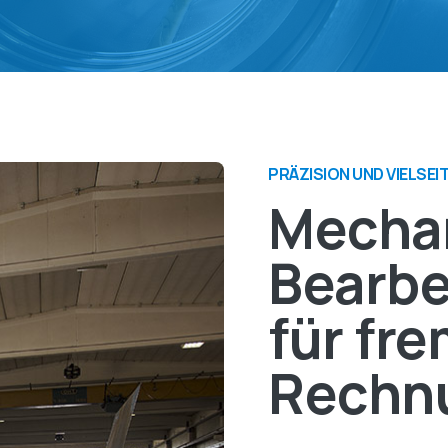
PRÄZISION UND VIELSEI
Mecha
Bearbe
für fr
Rechn