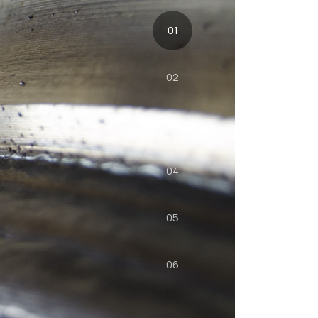
01
02
03
04
05
06